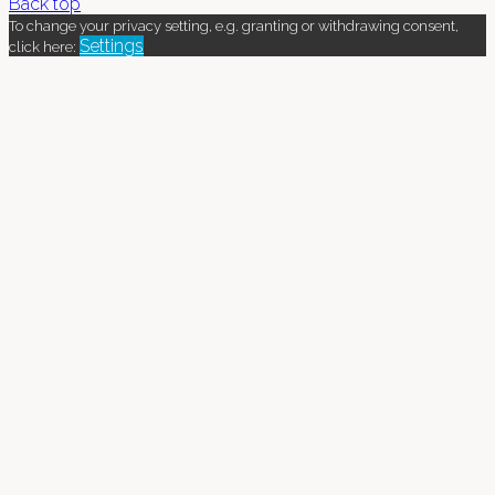
Back top
To change your privacy setting, e.g. granting or withdrawing consent,
Settings
click here: