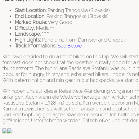
Start Location:
Parking Trangoška (Slovakia)
End Location:
Parking Trangoška (Slovakia)
Marked Route:
Very Good
Difficulty:
Medium
Landscape:
*****
High Lights:
Panorama from Ďumbier and Chopok
Track Informations:
See Below
We have decided to do a lot of hikes on this trip. We will sta
forecast does not show that the weather is really good for a s
thunderstorm. The hut Milana Rastislava Štefánik was built in
popular for hungry, thirsty and exhausted hikers. I hope it’s 
With determination and rain gear in our backpacks, we start our
Wir haben uns auf dieser Reise viele Wanderung vorgenommen.
anfangen. Auch wenn die Wettervorhersage kein wirklich schön
Rastislava Štefánik (1728 m.) es schaffen werden, bevor am N
Kämpfen zwischen slowakischen Partisanen und deutschen Tr
und Erschöpfung geplagten Wanderer besucht. Ich hoffe es is
gefährliches Unternehmen werden. Entschloßen und mit der 