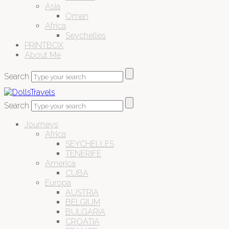
Asia
Oman
Africa
Seychelles
PRINTBOX
About Me
Search
Search
Journeys
Africa
SEYCHELLES
TENERIFE
America
CUBA
Europa
AUSTRIA
BELGIUM
BULGARIA
CROATIA