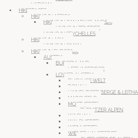
VATICAN
HIKESPACES
HIKING IN AFRICA
HIKING IN CANARY ISLANDS
HIKING IN TENERIFE
HIKING IN SEYCHELLES
HIKING IN ASIA
HIKING IN OMAN
HIKING IN EUROPA
AUSTRIA
BURGENLAND
LEITHAGEBIRGE
LOWER AUSTRIA
BUCKLIGE WELT
DONAU
HAINBURGER BERGE & LEITH
MARCHFELD
MOSTVIERTEL
TÜRNITZER ALPEN
WACHAU
WALDVIERTEL
WEINVIERTEL
WIENER HAUSBERGE