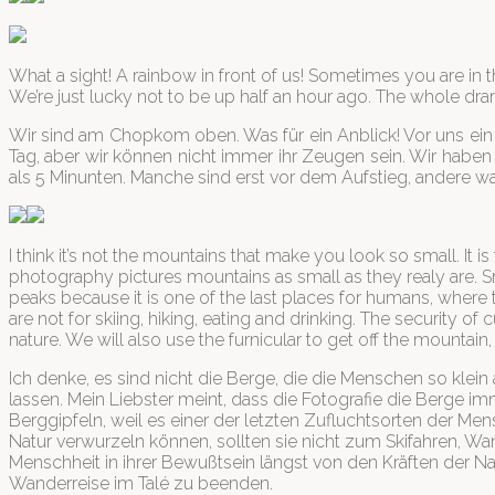
What a sight! A rainbow in front of us! Sometimes you are in t
We’re just lucky not to be up half an hour ago. The whole dra
Wir sind am Chopkom oben. Was für ein Anblick! Vor uns ein 
Tag, aber wir können nicht immer ihr Zeugen sein. Wir haben 
als 5 Minunten. Manche sind erst vor dem Aufstieg, andere w
I think it’s not the mountains that make you look so small. It
photography pictures mountains as small as they realy are. 
peaks because it is one of the last places for humans, where t
are not for skiing, hiking, eating and drinking. The security 
nature. We will also use the furnicular to get off the mountain,
Ich denke, es sind nicht die Berge, die die Menschen so klein 
lassen. Mein Liebster meint, dass die Fotografie die Berge im
Berggipfeln, weil es einer der letzten Zufluchtsorten der Me
Natur verwurzeln können, sollten sie nicht zum Skifahren, Wa
Menschheit in ihrer Bewußtsein längst von den Kräften der 
Wanderreise im Talé zu beenden.