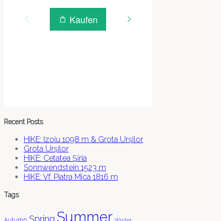
Recent Posts
HIKE: Izoiu 1098 m & Grota Urșilor
Grota Urșilor
HIKE: Cetatea Șiria
Sonnwendstein 1523 m
HIKE: Vf. Piatra Mica 1816 m
Tags
Summer
Spring
Autumn
Winter