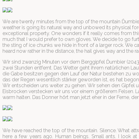
We are twenty minutes from the top of the mountain Ďumbier (
weather is going its natural way and unbowed its physical forc
exceptional property. One wonders if it really comes from this
much that I would prefer to own gloves. We decide to go furt
the sting of ice chunks we hide in front of a larger rock. We 
heard now rather in the distance, the hail gives way and the
Wir sind zwanzig Minuten vor dem Berggipfel Ďumbier (2043,4 
zwei Stunden entfernt. Das Wetter geht ihrem natürlichen Lauf
die Gabe besitzen gegen den Lauf der Natur bestehen zu woll
das der Regen wesentlich stärker geworden ist, es hat begon
Wir entscheiden uns weiter zu gehen. Wir sehen den Gipfel u
Eisbrocken verstecken wir uns vor einem größerem Felsen. La
warm halten. Das Donner hört man jetzt eher in der Ferne, de
We have reached the top of the mountain. Silence. What att
here a few years ago. Human beings. Small ants. I look a