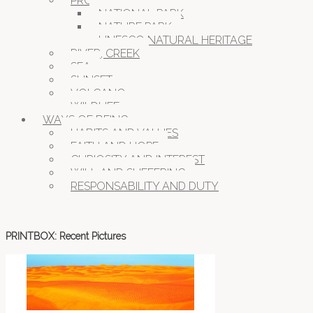
PROTECTED NATURE
NATIONAL PARK
NATURE PARK
UNESCO NATURAL HERITAGE
RIVER, CREEK
SEA
SUNSET
VOLCANO
WILDLIFE
WAYS OF BEING
HABITS AND VALUES
FAITH AND HOPE
CURIOSITY AND INTEREST
WILL AND SUFFERING
RESPONSABILITY AND DUTY
PRINTBOX: Recent Pictures