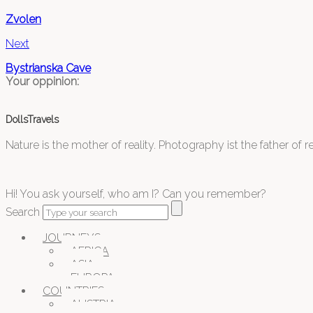
Zvolen
Next
Bystrianska Cave
Your oppinion:
DollsTravels
Nature is the mother of reality. Photography ist the father of rea
Hi! You ask yourself, who am I? Can you remember?
Search
JOURNEYS
AFRICA
ASIA
EUROPA
COUNTRIES
AUSTRIA