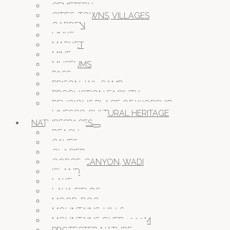
CEMETERY
CITIES, TOWNS, VILLAGES
GARDEN
LINKS
MARKET
MINE
MUSEUMS
PASS
PRISON JAIL CAMP
PRODUCTION FACILITY
RELIGIOUS PLACE OF WORSHIP
UNESCO CULTURAL HERITAGE
NATURESPACES
BEACH
CAVES
GLACIER
GORGE, CANYON, WADI
ISLAND
LAKE
LAVA FIELDS
MOOR, BOG
MOUNTAINS, HILLS
MOUNTAINS OVER 1000M