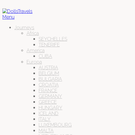
Menu
Journeys
Africa
SEYCHELLES
TENERIFE
America
CUBA
Europa
AUSTRIA
BELGIUM
BULGARIA
CROATIA
FRANCE
GERMANY
GREECE
HUNGARY
ICELAND
ITALY
LUXEMBOURG
MALTA