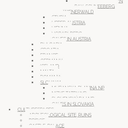
GUTENSTEINER ALPEN
RAX-SCHNEEBERG
WIENERWALD
STYRIA
UPPER AUSTRIA
VIENNA
VORARLBERG
CAVES IN AUSTRIA
BULGARIA
CROATIA
FRANCE
GERMANY
ICELAND
MALTA
ROMANIA
SLOVAKIA
MURANSKA PLANINA NP
NIZKE TATRY NP
SLOVENSKÝ RAJ NP
CAVES IN SLOVAKIA
CULTURESPACES
ARCHEOLOGICAL SITE, RUINS
BRIDGE
CASTLE, PALACE