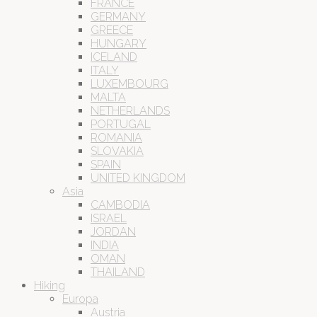
FRANCE
GERMANY
GREECE
HUNGARY
ICELAND
ITALY
LUXEMBOURG
MALTA
NETHERLANDS
PORTUGAL
ROMANIA
SLOVAKIA
SPAIN
UNITED KINGDOM
Asia
CAMBODIA
ISRAEL
JORDAN
INDIA
OMAN
THAILAND
Hiking
Europa
Austria