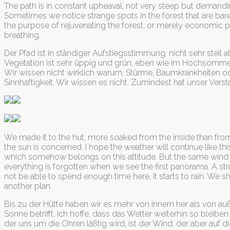
The path is in constant upheaval, not very steep but demanding
Sometimes we notice strange spots in the forest that are bare 
the purpose of rejuvenating the forest, or merely economic p
breathing.
Der Pfad ist in ständiger Aufstiegsstimmung, nicht sehr stei
Vegetation ist sehr üppig und grün, eben wie im Hochsomme
Wir wissen nicht wirklich warum. Stürme, Baumkrankheiten od
Sinnhaftigkeit. Wir wissen es nicht. Zumindest hat unser Ver
We made it to the hut, more soaked from the inside than from t
the sun is concerned. I hope the weather will continue like t
which somehow belongs on this attitude. But the same wind 
everything is forgotten when we see the first panorama. A stra
not be able to spend enough time here, it starts to rain. We 
another plan.
Bis zu der Hütte haben wir es mehr von innern her als von au
Sonne betrifft. Ich hoffe, dass das Wetter weiterhin so blei
der uns um die Ohren läßtig wird, ist der Wind, der aber auf