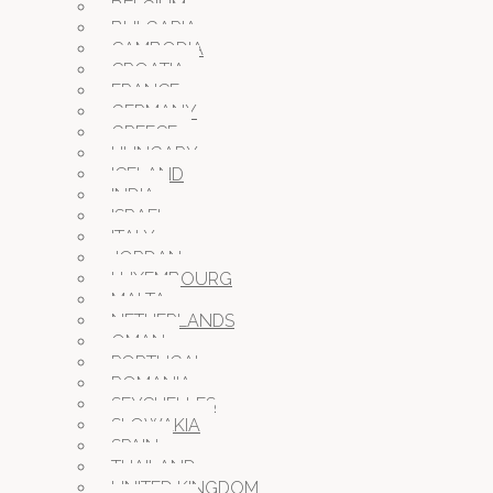
BELGIUM
BULGARIA
CAMBODIA
CROATIA
FRANCE
GERMANY
GREECE
HUNGARY
ICELAND
INDIA
ISRAEL
ITALY
JORDAN
LUXEMBOURG
MALTA
NETHERLANDS
OMAN
PORTUGAL
ROMANIA
SEYCHELLES
SLOWAKIA
SPAIN
THAILAND
UNITED KINGDOM